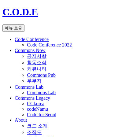
C.O.D.E
메뉴 토글
Code Conference
Code Conference 2022
Commons Now
공지사항
활동소식
커뮤니티
Commons Pub
우무지
Commons Lab
Commons Lab
Commons Legacy
CCkorea
codeNamu
Code for Seoul
About
코드 소개
조직도