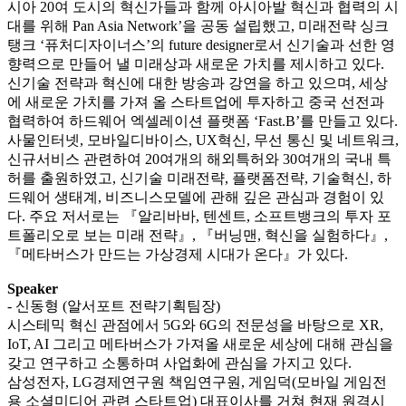
시아 20여 도시의 혁신가들과 함께 아시아발 혁신과 협력의 시
대를 위해 Pan Asia Network’을 공동 설립했고, 미래전략 싱크
탱크 ‘퓨처디자이너스’의 future designer로서 신기술과 선한 영
향력으로 만들어 낼 미래상과 새로운 가치를 제시하고 있다.
신기술 전략과 혁신에 대한 방송과 강연을 하고 있으며, 세상
에 새로운 가치를 가져 올 스타트업에 투자하고 중국 선전과
협력하여 하드웨어 엑셀레이션 플랫폼 ‘Fast.B’를 만들고 있다.
사물인터넷, 모바일디바이스, UX혁신, 무선 통신 및 네트워크,
신규서비스 관련하여 20여개의 해외특허와 30여개의 국내 특
허를 출원하였고, 신기술 미래전략, 플랫폼전략, 기술혁신, 하
드웨어 생태계, 비즈니스모델에 관해 깊은 관심과 경험이 있
다. 주요 저서로는 『알리바바, 텐센트, 소프트뱅크의 투자 포
트폴리오로 보는 미래 전략』, 『버닝맨, 혁신을 실험하다』,
『메타버스가 만드는 가상경제 시대가 온다』가 있다.
Speaker
- 신동형 (알서포트 전략기획팀장)
시스테믹 혁신 관점에서 5G와 6G의 전문성을 바탕으로 XR,
IoT, AI 그리고 메타버스가 가져올 새로운 세상에 대해 관심을
갖고 연구하고 소통하며 사업화에 관심을 가지고 있다.
삼성전자, LG경제연구원 책임연구원, 게임덕(모바일 게임전
용 소셜미디어 관련 스타트업) 대표이사를 거쳐 현재 원격시