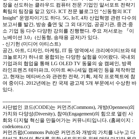
장을 선도하는 클라우드 컴퓨터 전문 기업인 알서포트 전략기
획팀의 팀장을 맡고 있다. ICT 전문 블로그인 “신동형의 ICT
Insight” 운영자이기도 하다. 5G, IoT, 4차 산업혁명 관련 다수의
보고서를 발간, 방송 출연 및 그 외 대기업, 공공기관, 중견·중
소 기업 등 다수 다양한 강의를 진행했다. 주요 저서로는 『이
노베이션 3.0』(신동형, 송재용 공저)가 있다.
- 신기헌 (미디어 아티스트)
공간, 아트, 디자인, 마케팅, IT 등 영역에서 크리에이티브와 테
크놀로지가 하나로 융합되는 다양한 실험을 이어왔다. 국내외
기업과의 협업을 통해 LG OLED TV 동물의 숲 캠페인, 방콕
라인프렌즈 테마파크, 이마트 써니세일 캠페인 등을 제작하였
고, 현재는 메타버스와 관련한 전략, 기획, 제작 프로젝트에 참
여 중이다. 2012년에는 칸 국제 광고제 5개 부문에서 수상한 바
있다.
--------------------------------------------
사단법인 코드(CODE)는 커먼즈(Commons), 개방(Openness)의
가치와 다양성(Diversity), 참여(Engagement)의 힘으로 열린 사
회와 디지털 혁신을 만들어가는 커뮤니티입니다. (홈페이지 :
codekorea.cc)
커먼즈펍(Commons Pub)은 커먼즈와 개방의 가치를 나누고 다
양성과 참여의 확대를 위한 네트워킹을 위해 매달 마지막 월요