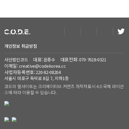
개인정보 취급방침
대표:
대표전화:
회
사단법인코드
윤종수
070-7618-0321
이메일:
사
creative@codekorea.cc
사업자등록번호:
명
220-82-08204
주
서울시 마포구 독막로 8길 7, 지하1층
소:
코드의 웹사이트는 크리에이티브 커먼즈 저작자표시 4.0 국제 라이선
스에 따라 이용할 수 있습니다.