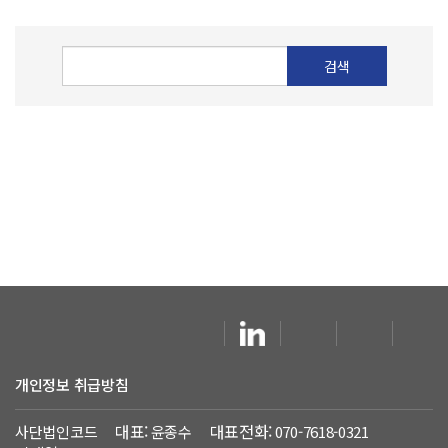
검색
개인정보 취급방침
대표:
대표전화:
회
사단법인코드
윤종수
070-7618-0321